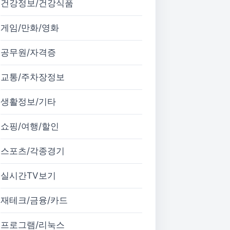
건강정보/건강식품
게임/만화/영화
공무원/자격증
교통/주차장정보
생활정보/기타
쇼핑/여행/할인
스포츠/각종경기
실시간TV보기
재테크/금융/카드
프로그램/리눅스