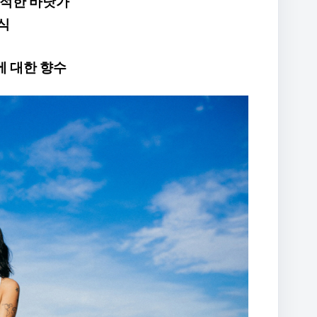
한적한 바닷가
식
 대한 향수