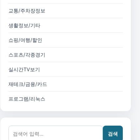
교통/주차장정보
생활정보/기타
쇼핑/여행/할인
스포츠/각종경기
실시간TV보기
재테크/금융/카드
프로그램/리눅스
검색어:
검색