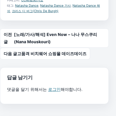
카테고리:
CCM/팝송/가요
태그:
Natasha Dance
,
Natasha Dance 가사
,
Natasha Dance 해
석
,
크리스 디 버그(Chris De Burgh)
글 탐색
이전
[노래/가사/해석] Even Now – 나나 무스쿠리
글
(Nana Mouskouri)
다음 글
고품격 비치웨어 쇼핑몰 데이즈데이즈
답글 남기기
댓글을 달기 위해서는
로그인
해야합니다.