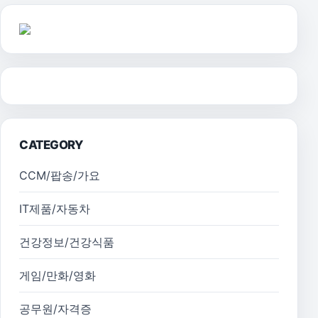
CATEGORY
CCM/팝송/가요
IT제품/자동차
건강정보/건강식품
게임/만화/영화
공무원/자격증