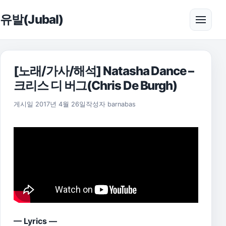
본문으로 건너뛰기
유발(Jubal)
메뉴 
[노래/가사/해석] Natasha Dance –
크리스 디 버그(Chris De Burgh)
2021년 7월 21일
게시일
2017년 4월 26일
작성자
barnabas
— Lyrics —