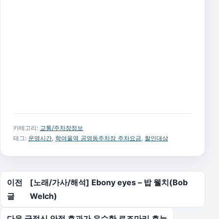
카테고리:
교통/주차장정보
태그:
운영시간
,
학여울역 공영동주차장 주차요금
,
할인대상
글 탐색
이전
[노래/가사/해석] Ebony eyes – 밥 웰치(Bob
글
Welch)
다음 글
정신 안정 효과가 우수한 로즈마리 효능