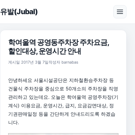
본문으로 건너뛰기
유발(Jubal)
메뉴 
학여울역 공영동주차장 주차요금,
할인대상, 운영시간 안내
2017년 3월 17일
게시일
2017년 3월 7일
작성자
barnabas
안녕하세요 서울시설공단은 지하철환승주차장 등
건물식 주차장을 중심으로 50개소의 주차장을 직영
관리하고 있는데요. 오늘은 학여울역 공영주차장(기
계식) 이용요금, 운영시간, 급지, 요금감면대상, 정
기권판매일정 등을 간단하게 안내드리도록 하겠습
니다.