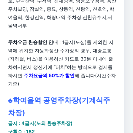
로, 수락산역, 수서역, 신대방역, 영등포구청역, 용산
주차빌딩, 잠실역, 종묘, 창동역, 천왕역, 천호역, 학
여울역, 한강진역, 화랑대역 주차장,신천유수지,서
울역서부
주차요금 환승할인 안내
: 1급지(도심)를 제외한 지
역에 위치한 자동화정산 주차장의 경우, 대중교통
(지하철, 버스)을 이용하신 카드로 30분 이내에 출
차하시면서 정산기에 “터치”하는 방식으로 결제를
하시면
주차요금의 50%가 할인
해 줍니다(시간주차
기준)
♣학여울역 공영주차장(기계식주
차장)
급지 : 4급지(노외 환승주차장)
구획수 : 182