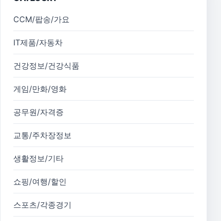
CCM/팝송/가요
IT제품/자동차
건강정보/건강식품
게임/만화/영화
공무원/자격증
교통/주차장정보
생활정보/기타
쇼핑/여행/할인
스포츠/각종경기