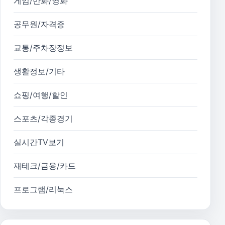
게임/만화/영화
공무원/자격증
교통/주차장정보
생활정보/기타
쇼핑/여행/할인
스포츠/각종경기
실시간TV보기
재테크/금융/카드
프로그램/리눅스