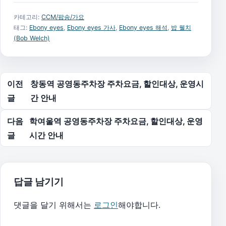
카테고리:
CCM/팝송/가요
태그:
Ebony eyes
,
Ebony eyes 가사
,
Ebony eyes 해석
,
밥 웰치
(Bob Welch)
글 탐색
이전
창동역 공영동주차장 주차요금, 할인대상, 운영시
글
간 안내
다음
학여울역 공영동주차장 주차요금, 할인대상, 운영
글
시간 안내
답글 남기기
댓글을 달기 위해서는
로그인
해야합니다.