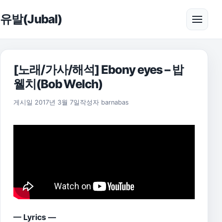
본문으로 건너뛰기
유발(Jubal)
메뉴 
[노래/가사/해석] Ebony eyes – 밥
웰치(Bob Welch)
2021년 7월 23일
게시일
2017년 3월 7일
작성자
barnabas
— Lyrics —