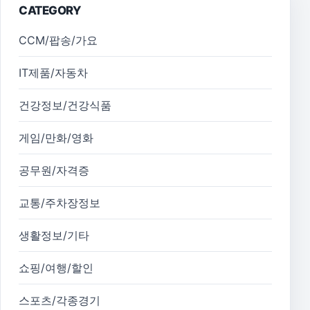
CATEGORY
CCM/팝송/가요
IT제품/자동차
건강정보/건강식품
게임/만화/영화
공무원/자격증
교통/주차장정보
생활정보/기타
쇼핑/여행/할인
스포츠/각종경기