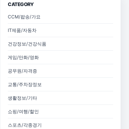
CATEGORY
CCM/팝송/가요
IT제품/자동차
건강정보/건강식품
게임/만화/영화
공무원/자격증
교통/주차장정보
생활정보/기타
쇼핑/여행/할인
스포츠/각종경기