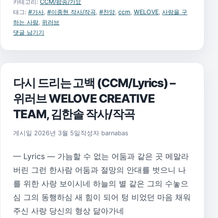
카테고리:
CCM/팝송/가요
태그:
#가사
,
#이종현 작사/작곡
,
#찬양
,
ccm
,
WELOVE
,
사랑을 구
하는 사람
,
위러브
댓글 남기기
다시 드리는 고백 (CCM/Lyrics) –
위러브 WELOVE CREATIVE
TEAM, 김한솔 작사/작곡
게시일
2026년 3월 5일
작성자
barnabas
— Lyrics — 가늠할 수 없는 어둠과 같은 곳 메말라
버린 그런 한사람 어둠과 절망의 안대를 벗으니 나
를 위한 사랑 보이시네 하늘의 별 같은 그의 수놓으
심 그의 동행하심 새 힘이 되어 텅 비었던 마음 채워
주신 사랑 당신의 형상 닮아가네