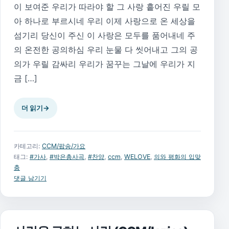
이 보여준 우리가 따라야 할 그 사랑 흩어진 우릴 모
아 하나로 부르시네 우리 이제 사랑으로 온 세상을
섬기리 당신이 주신 이 사랑은 모두를 품어내네 주
의 온전한 공의하심 우리 눈물 다 씻어내고 그의 공
의가 우릴 감싸리 우리가 꿈꾸는 그날에 우리가 지
금 […]
더 읽기
→
카테고리:
CCM/팝송/가요
태그:
#가사
,
#박은총사곡
,
#찬양
,
ccm
,
WELOVE
,
의와 평화의 입맞
춤
댓글 남기기