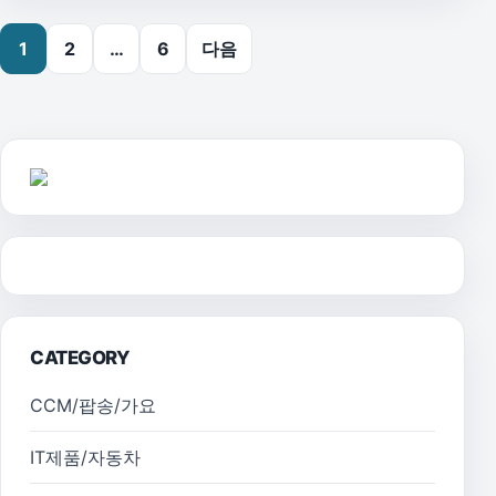
글 페이지 매김
1
2
…
6
다음
CATEGORY
CCM/팝송/가요
IT제품/자동차