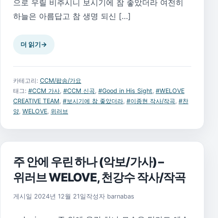
으로 우릴 비추시니 보시기에 참 좋았더라 여전히
하늘은 아름답고 참 생명 되신 […]
더 읽기
→
카테고리:
CCM/팝송/가요
태그:
#CCM 가사
,
#CCM 신곡
,
#Good in His Sight
,
#WELOVE
CREATIVE TEAM
,
#보시기에 참 좋았더라
,
#이종현 작사/작곡
,
#찬
양
,
WELOVE
,
위러브
주 안에 우린 하나 (악보/가사) –
위러브 WELOVE, 천강수 작사/작곡
2025년 11월 17일
게시일
2024년 12월 21일
작성자
barnabas