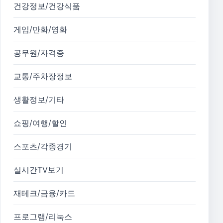
건강정보/건강식품
게임/만화/영화
공무원/자격증
교통/주차장정보
생활정보/기타
쇼핑/여행/할인
스포츠/각종경기
실시간TV보기
재테크/금융/카드
프로그램/리눅스