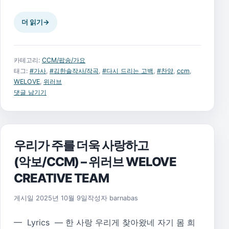
더 읽기
→
카테고리:
CCM/팝송/가요
태그:
#가사
,
#김한솔작사/작곡
,
#다시 드리는 고백
,
#찬양
,
ccm
,
WELOVE
,
위러브
댓글 남기기
우리가 주를 더욱 사랑하고
(악보/CCM) – 위러브 WELOVE
CREATIVE TEAM
2025년 11월 17일
게시일
2025년 10월 9일
작성자
barnabas
— Lyrics — 한 사랑 우리게 찾아왔네 자기 몸 희