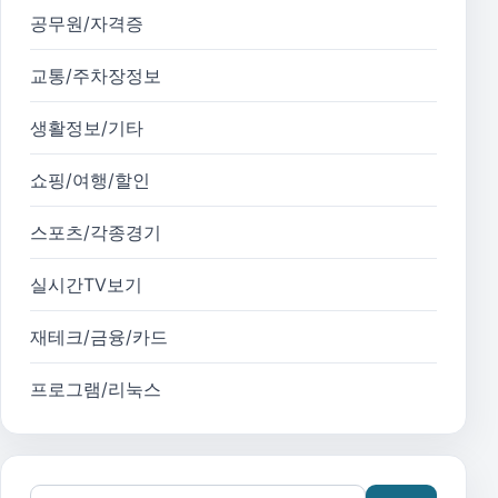
공무원/자격증
교통/주차장정보
생활정보/기타
쇼핑/여행/할인
스포츠/각종경기
실시간TV보기
재테크/금융/카드
프로그램/리눅스