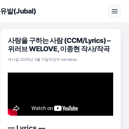
본문으로 건너뛰기
유발(Jubal)
메뉴 
사랑을 구하는 사람 (CCM/Lyrics) –
위러브 WELOVE, 이종현 작사/작곡
게시일
2026년 3월 11일
작성자
barnabas
— Lyrics —