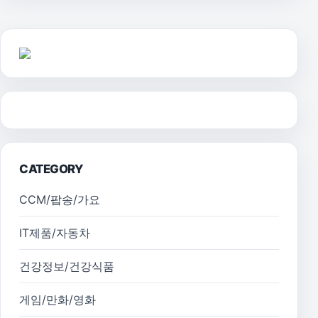
CATEGORY
CCM/팝송/가요
IT제품/자동차
건강정보/건강식품
게임/만화/영화