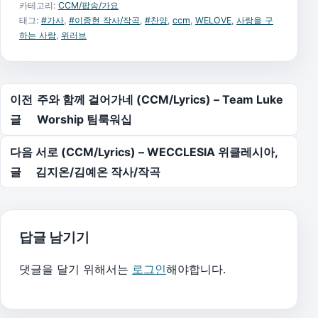
카테고리:
CCM/팝송/가요
태그:
#가사
,
#이종현 작사/작곡
,
#찬양
,
ccm
,
WELOVE
,
사랑을 구
하는 사람
,
위러브
글 탐색
이전
주와 함께 걸어가네 (CCM/Lyrics) – Team Luke
글
Worship 팀룩워십
다음
서로 (CCM/Lyrics) – WECCLESIA 위클레시아,
글
김지온/김예온 작사/작곡
답글 남기기
댓글을 달기 위해서는
로그인
해야합니다.