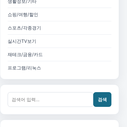
생활정보/기타
쇼핑/여행/할인
스포츠/각종경기
실시간TV보기
재테크/금융/카드
프로그램/리눅스
검색어:
검색