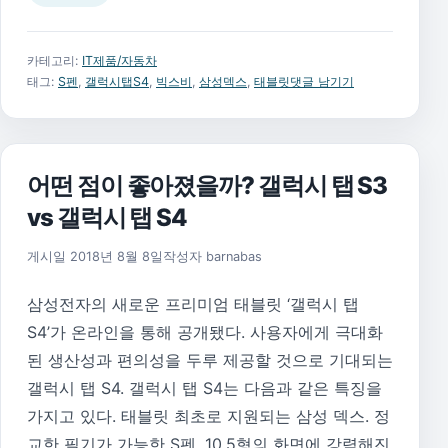
카테고리:
IT제품/자동차
태그:
S펜
,
갤럭시탭S4
,
빅스비
,
삼성덱스
,
태블릿
댓글 남기기
어떤 점이 좋아졌을까? 갤럭시 탭 S3
vs 갤럭시 탭 S4
2018년 8월 8일
게시일
2018년 8월 8일
작성자
barnabas
삼성전자의 새로운 프리미엄 태블릿 ‘갤럭시 탭
S4’가 온라인을 통해 공개됐다. 사용자에게 극대화
된 생산성과 편의성을 두루 제공할 것으로 기대되는
갤럭시 탭 S4. 갤럭시 탭 S4는 다음과 같은 특징을
가지고 있다. 태블릿 최초로 지원되는 삼성 덱스. 정
교한 필기가 가능한 S펜. 10.5형의 화면에 강력해진