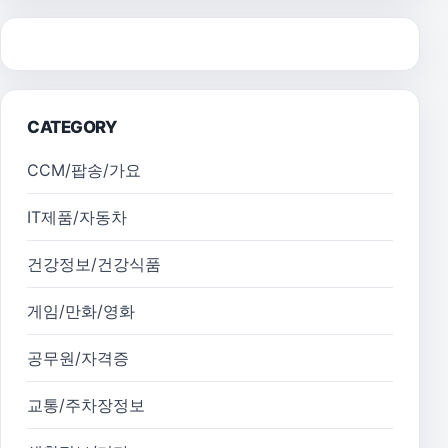
CATEGORY
CCM/팝송/가요
IT제품/자동차
건강정보/건강식품
게임/만화/영화
공무원/자격증
교통/주차장정보