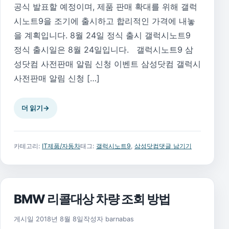
공식 발표할 예정이며, 제품 판매 확대를 위해 갤럭
시노트9을 조기에 출시하고 합리적인 가격에 내놓
을 계획입니다. 8월 24일 정식 출시 갤럭시노트9
정식 출시일은 8월 24일입니다. 갤럭시노트9 삼
성닷컴 사전판매 알림 신청 이벤트 삼성닷컴 갤럭시
사전판매 알림 신청 […]
더 읽기
→
카테고리:
IT제품/자동차
태그:
갤럭시노트9
,
삼성닷컴
댓글 남기기
BMW 리콜대상 차량 조회 방법
2018년 8월 8일
게시일
2018년 8월 8일
작성자
barnabas