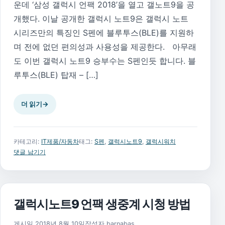
운데 ‘삼성 갤럭시 언팩 2018’을 열고 갤노트9을 공
개했다. 이날 공개한 갤럭시 노트9은 갤럭시 노트
시리즈만의 특징인 S펜에 블루투스(BLE)를 지원하
며 전에 없던 편의성과 사용성을 제공한다. 아무래
도 이번 갤럭시 노트9 승부수는 S펜인듯 합니다. 블
루투스(BLE) 탑재 – […]
더 읽기
→
카테고리:
IT제품/자동차
태그:
S펜
,
갤럭시노트9
,
갤럭시워치
댓글 남기기
갤럭시노트9 언팩 생중계 시청 방법
2018년 8월 30일
게시일
2018년 8월 10일
작성자
barnabas