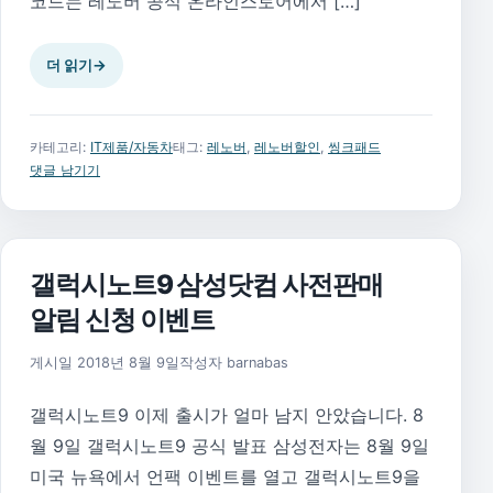
코드는 레노버 공식 온라인스토어에서 […]
더 읽기
→
카테고리:
IT제품/자동차
태그:
레노버
,
레노버할인
,
씽크패드
댓글 남기기
갤럭시노트9 삼성닷컴 사전판매
알림 신청 이벤트
2018년 8월 30일
게시일
2018년 8월 9일
작성자
barnabas
갤럭시노트9 이제 출시가 얼마 남지 안았습니다. 8
월 9일 갤럭시노트9 공식 발표 삼성전자는 8월 9일
미국 뉴욕에서 언팩 이벤트를 열고 갤럭시노트9을