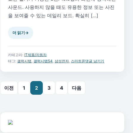
사운드. 사용하지 않을 때도 유용한 정보 또는 사진
을 보여줄 수 있는 데일리 보드. 확실히 […]
더 읽기
→
카테고리:
IT제품/자동차
태그:
갤럭시탭
,
갤럭시탭S4
,
삼성전자
,
스마트폰
댓글 남기기
글 페이지 매김
이전
1
2
3
4
다음