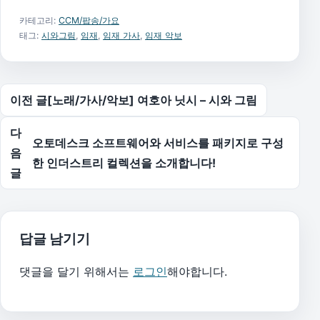
카테고리:
CCM/팝송/가요
태그:
시와그림
,
임재
,
임재 가사
,
임재 악보
글 탐색
이전 글
[노래/가사/악보] 여호아 닛시 – 시와 그림
다
오토데스크 소프트웨어와 서비스를 패키지로 구성
음
한 인더스트리 컬렉션을 소개합니다!
글
답글 남기기
댓글을 달기 위해서는
로그인
해야합니다.