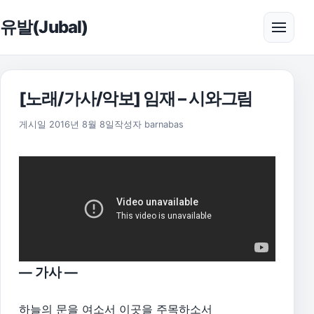
본문으로 건너뛰기
유발(Jubal)
메뉴 
[노래/가사/악보] 임재 – 시와그림
2025년 11월 18일
게시일
2016년 8월 8일
작성자
barnabas
— 가사 —
하늘의 문을 여소서 이곳을 주목하소서