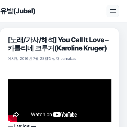
본문으로 건너뛰기
유발(Jubal)
메뉴 
[노래/가사/해석] You Call It Love –
카롤리네 크루거(Karoline Kruger)
2021년 7월 30일
게시일
2016년 7월 28일
작성자
barnabas
— Lyrics —