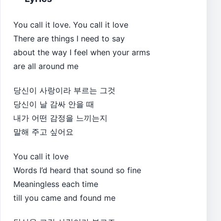
You call it love. You call it love
There are things I need to say
about the way I feel when your arms
are all around me
당신이 사랑이라 부르는 그것
당신이 날 감싸 안을 때
내가 어떤 감정을 느끼는지
말해 주고 싶어요
You call it love
Words I’d heard that sound so fine
Meaningless each time
till you came and found me