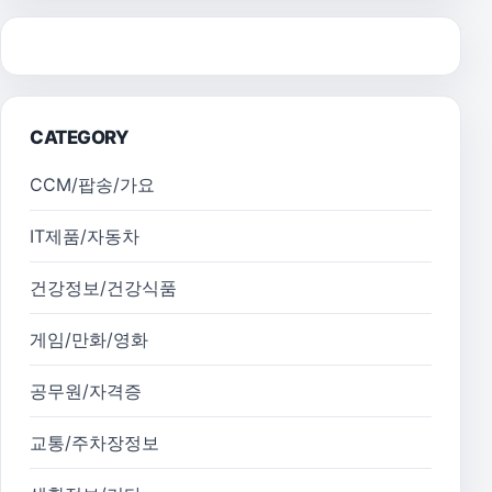
CATEGORY
CCM/팝송/가요
IT제품/자동차
건강정보/건강식품
게임/만화/영화
공무원/자격증
교통/주차장정보