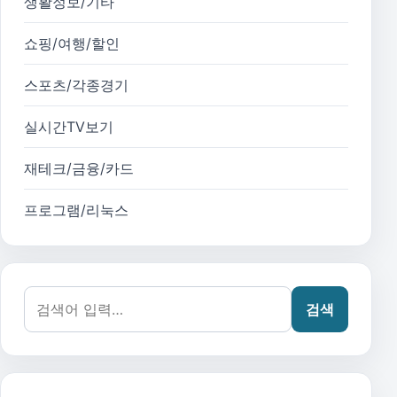
생활정보/기타
쇼핑/여행/할인
스포츠/각종경기
실시간TV보기
재테크/금융/카드
프로그램/리눅스
검색어:
검색