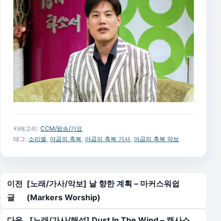
카테고리:
CCM/팝송/가요
태그:
소리엘
,
야곱의 축복
,
야곱의 축복 가사
,
야곱의 축복 악보
글 탐색
이전
[노래/가사/악보] 날 향한 계획 – 마커스워쉽
글
(Markers Worship)
다음
[노래/가사/해석] Dust In The Wind – 캔사스