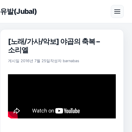
본문으로 건너뛰기
유발(Jubal)
메뉴 
[노래/가사/악보] 야곱의 축복 –
소리엘
2025년 11월 18일
게시일
2016년 7월 25일
작성자
barnabas