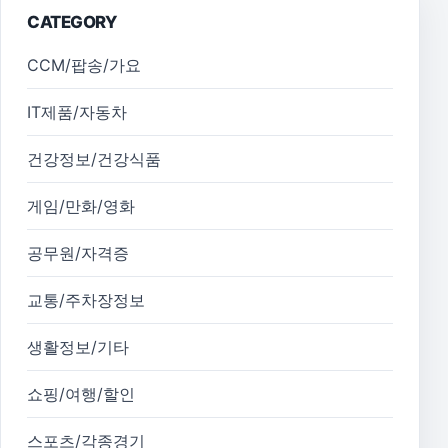
CATEGORY
CCM/팝송/가요
IT제품/자동차
건강정보/건강식품
게임/만화/영화
공무원/자격증
교통/주차장정보
생활정보/기타
쇼핑/여행/할인
스포츠/각종경기