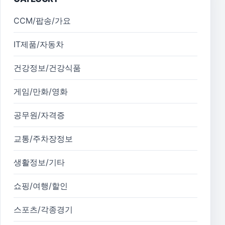
CCM/팝송/가요
IT제품/자동차
건강정보/건강식품
게임/만화/영화
공무원/자격증
교통/주차장정보
생활정보/기타
쇼핑/여행/할인
스포츠/각종경기