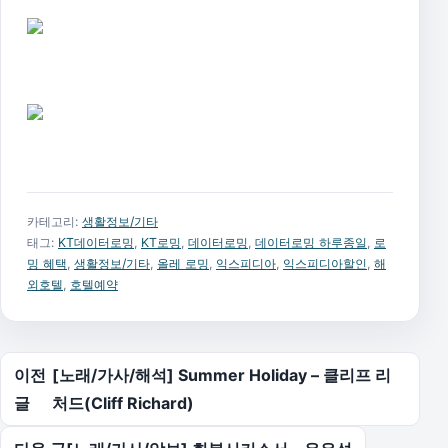
카테고리:
생활정보/기타
태그:
KT데이터로밍
,
KT로밍
,
데이터로밍
,
데이터로밍 하루종일
,
로
밍 혜택
,
생활정보/기타
,
올레 로밍
,
익스피디아
,
익스피디아할인
,
해
외호텔
,
호텔예약
글 탐색
이전
[노래/가사/해석] Summer Holiday – 클리프 리
글
처드(Cliff Richard)