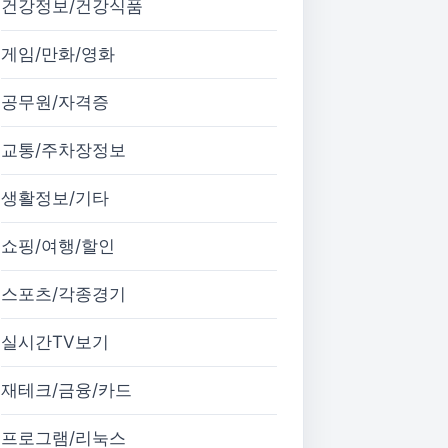
건강정보/건강식품
게임/만화/영화
공무원/자격증
교통/주차장정보
생활정보/기타
쇼핑/여행/할인
스포츠/각종경기
실시간TV보기
재테크/금융/카드
프로그램/리눅스