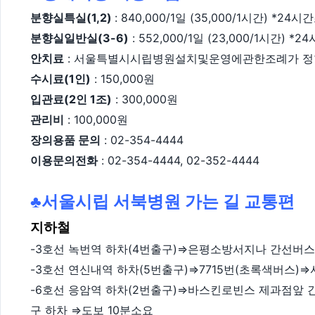
분향실특실(1,2)
: 840,000/1일 (35,000/1시간) *
분향실일반실(3-6)
: 552,000/1일 (23,000/1시간)
안치료
: 서울특별시시립병원설치및운영에관한조례가 정
수시료(1인)
: 150,000원
입관료(2인 1조)
: 300,000원
관리비
: 100,000원
장의용품 문의
:
02-354-4444
이용문의전화
: 02-354-4444, 02-352-4444
♣서울시립 서북병원 가는 길 교통편
지하철
-3호선 녹번역 하차(4번출구)⇒은평소방서지나 간선버스
-3호선 연신내역 하차(5번출구)⇒7715번(초록색버스)
-6호선 응암역 하차(2번출구)⇒바스킨로빈스 제과점앞 간
구 하차 ⇒도보 10분소요