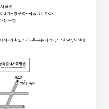
~서울역
~종로3가~청구역~극동그린아파트
서대문구청
-대조시장-역촌오거리-충북슈퍼앞-정석학원앞-현대