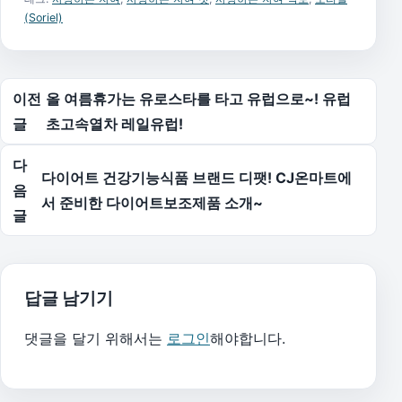
(Soriel)
글 탐색
이전
올 여름휴가는 유로스타를 타고 유럽으로~! 유럽
글
초고속열차 레일유럽!
다
다이어트 건강기능식품 브랜드 디팻! CJ온마트에
음
서 준비한 다이어트보조제품 소개~
글
답글 남기기
댓글을 달기 위해서는
로그인
해야합니다.