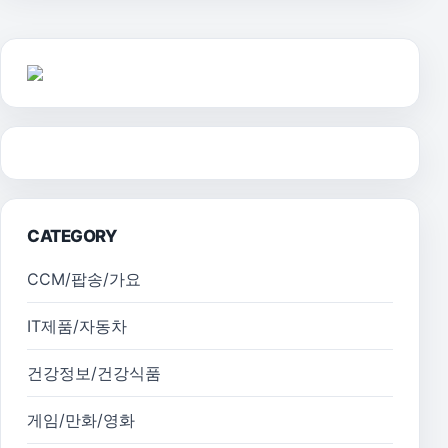
CATEGORY
CCM/팝송/가요
IT제품/자동차
건강정보/건강식품
게임/만화/영화