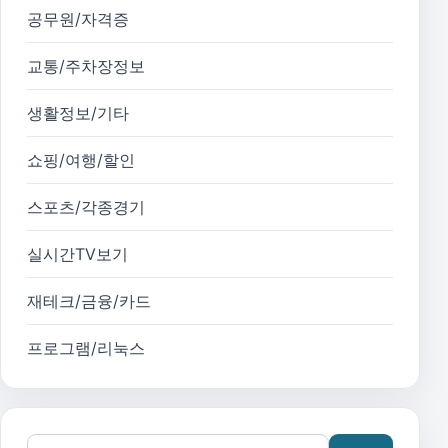
공무원/자격증
교통/주차장정보
생활정보/기타
쇼핑/여행/할인
스포츠/각종경기
실시간TV보기
재테크/금융/카드
프로그램/리눅스
검색어: