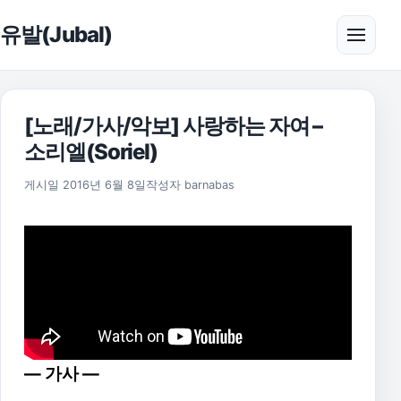
본문으로 건너뛰기
유발(Jubal)
메뉴 
[노래/가사/악보] 사랑하는 자여 –
소리엘(Soriel)
2025년 11월 18일
게시일
2016년 6월 8일
작성자
barnabas
— 가사 —