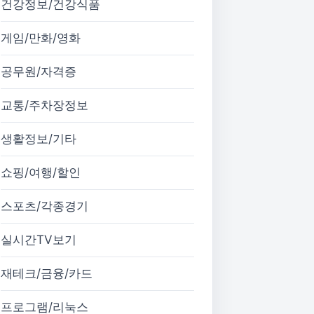
건강정보/건강식품
게임/만화/영화
공무원/자격증
교통/주차장정보
생활정보/기타
쇼핑/여행/할인
스포츠/각종경기
실시간TV보기
재테크/금융/카드
프로그램/리눅스