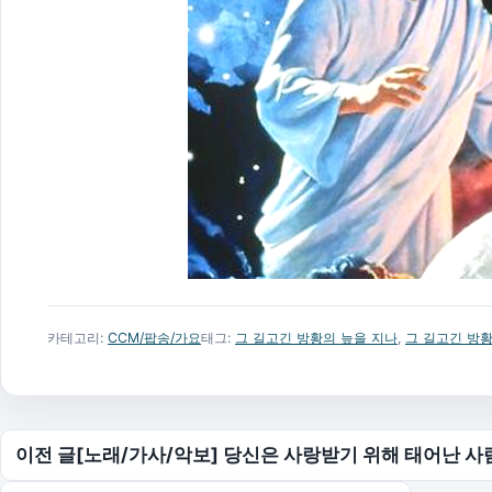
카테고리:
CCM/팝송/가요
태그:
그 길고긴 방황의 늪을 지나
,
그 길고긴 방황
글 탐색
이전 글
[노래/가사/악보] 당신은 사랑받기 위해 태어난 사람 