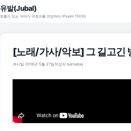
본문으로 건너뛰기
유발(Jubal)
호흡이 있는 자마다 여호와를 찬양하라.(Psalm 150:6)
[노래/가사/악보] 그 길고긴 
2025년 11월 18일
게시일
2016년 5월 27일
작성자
barnabas