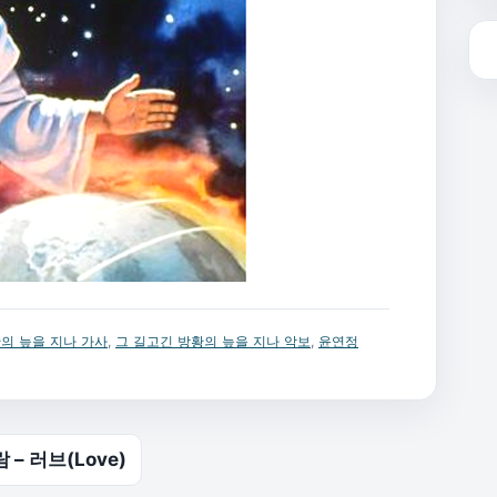
의 늪을 지나 가사
,
그 길고긴 방황의 늪을 지나 악보
,
윤연정
– 러브(Love)