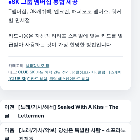
♠SK 그룹 멤버십 통합 제공
T멤버십, OK캐쉬백, 엔크린, 해피오토 멤버스, 워커
힐 면세점
카드사용은 자신의 라리프 스타일에 맞는 카드를 발
급받아 사용하는 것이 가장 현명한 방법입니다.
카테고리:
생활정보/기타
태그:
CLUB SK 카드 혜택 간단 정리
,
생활정보/기타
,
클럽 에스케이
(CLUB SK)" 카드 혜택
,
클럽 에스케이카드 혜택
글 탐색
이전
[노래/가사/해석] Sealed With A Kiss – The
글
Lettermen
다음
[노래/가사/악보] 당신은 특별한 사람 – 소프라노
글
최정원