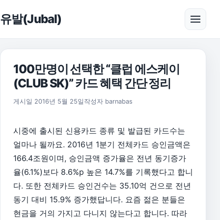
본문으로 건너뛰기
유발(Jubal)
메뉴 
100만명이 선택한 “클럽 에스케이
(CLUB SK)” 카드 혜택 간단 정리
게시일
2016년 5월 25일
작성자
barnabas
시중에 출시된 신용카드 종류 및 발급된 카드수는
얼마나 될까요. 2016년 1분기 전체카드 승인금액은
166.4조원이며, 승인금액 증가율은 전년 동기증가
율(6.1%)보다 8.6%p 높은 14.7%를 기록했다고 합니
다. 또한 전체카드 승인건수는 35.10억 건으로 전년
동기 대비 15.9% 증가했답니다. 요즘 젊은 분들은
현금을 거의 가지고 다니지 않는다고 합니다. 따라