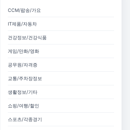
CCM/팝송/가요
IT제품/자동차
건강정보/건강식품
게임/만화/영화
공무원/자격증
교통/주차장정보
생활정보/기타
쇼핑/여행/할인
스포츠/각종경기