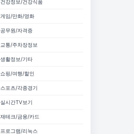
건강정보/건강식품
게임/만화/영화
공무원/자격증
교통/주차장정보
생활정보/기타
쇼핑/여행/할인
스포츠/각종경기
실시간TV보기
재테크/금융/카드
프로그램/리눅스