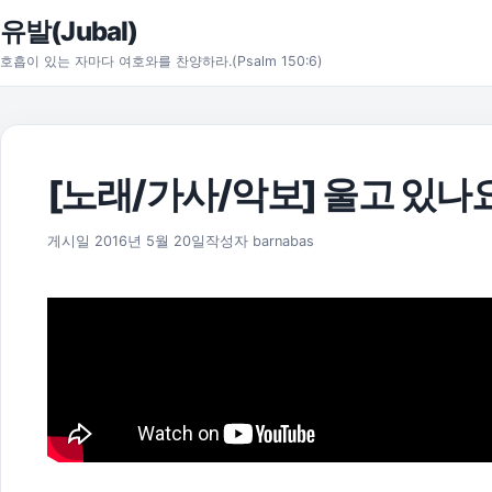
본문으로 건너뛰기
유발(Jubal)
호흡이 있는 자마다 여호와를 찬양하라.(Psalm 150:6)
[노래/가사/악보] 울고 있나요
2025년 11월 18일
게시일
2016년 5월 20일
작성자
barnabas