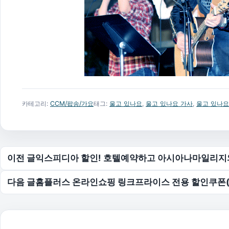
카테고리:
CCM/팝송/가요
태그:
울고 있나요
,
울고 있나요 가사
,
울고 있나요
글 탐색
이전 글
익스피디아 할인! 호텔예약하고 아시아나마일리지와
다음 글
홈플러스 온라인쇼핑 링크프라이스 전용 할인쿠폰(