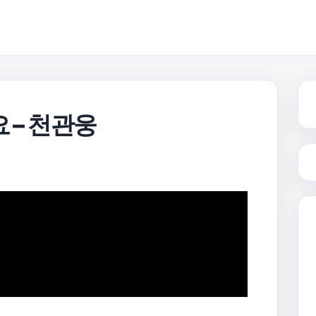
 – 천관웅