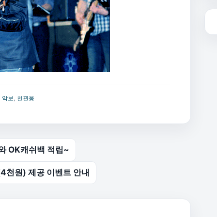
 악보
,
천관웅
 OK캐쉬백 적립~
4천원) 제공 이벤트 안내