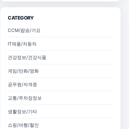
CATEGORY
CCM/팝송/가요
IT제품/자동차
건강정보/건강식품
게임/만화/영화
공무원/자격증
교통/주차장정보
생활정보/기타
쇼핑/여행/할인