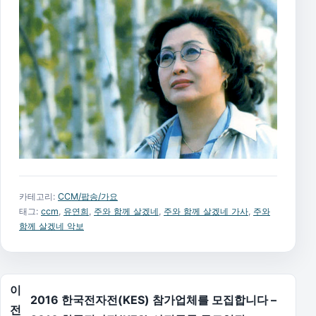
카테고리:
CCM/팝송/가요
태그:
ccm
,
유연희
,
주와 함께 살겠네
,
주와 함께 살겠네 가사
,
주와
함께 살겠네 악보
글 탐색
이
2016 한국전자전(KES) 참가업체를 모집합니다 –
전