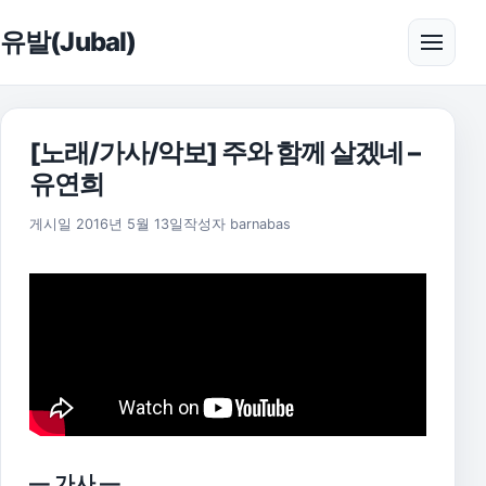
본문으로 건너뛰기
유발(Jubal)
메뉴 
[노래/가사/악보] 주와 함께 살겠네 –
유연희
2025년 11월 18일
게시일
2016년 5월 13일
작성자
barnabas
— 가사 —