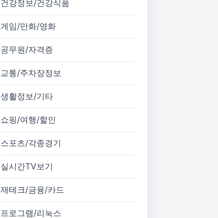
건강정보/건강식품
게임/만화/영화
공무원/자격증
교통/주차장정보
생활정보/기타
쇼핑/여행/할인
스포츠/각종경기
실시간TV보기
재테크/금융/카드
프로그램/리눅스