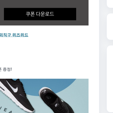
외직구 위즈위드
 증정!