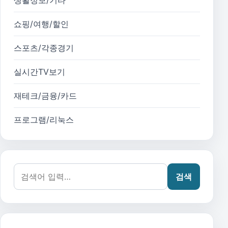
생활정보/기타
쇼핑/여행/할인
스포츠/각종경기
실시간TV보기
재테크/금융/카드
프로그램/리눅스
검색어:
검색