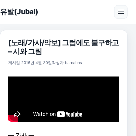
본문으로 건너뛰기
유발(Jubal)
메뉴 
[노래/가사/악보] 그럼에도 불구하고
– 시와 그림
2025년 11월 18일
게시일
2016년 4월 30일
작성자
barnabas
— 가사 —