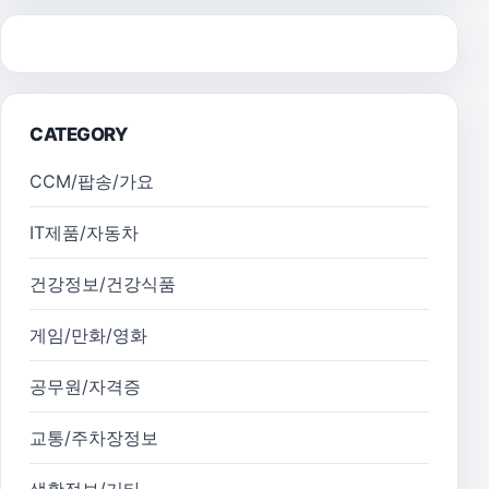
CATEGORY
CCM/팝송/가요
IT제품/자동차
건강정보/건강식품
게임/만화/영화
공무원/자격증
교통/주차장정보