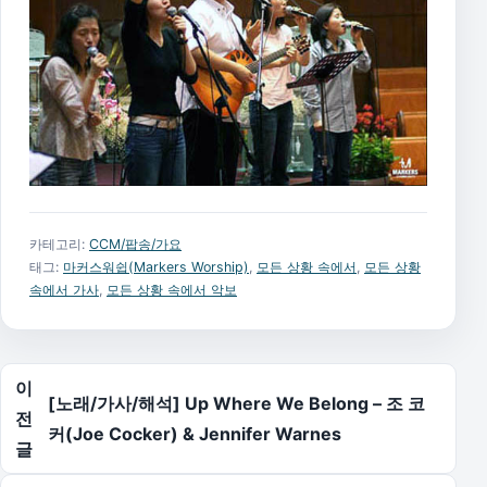
카테고리:
CCM/팝송/가요
태그:
마커스워쉽(Markers Worship)
,
모든 상황 속에서
,
모든 상황
속에서 가사
,
모든 상황 속에서 악보
글 탐색
이
[노래/가사/해석] Up Where We Belong – 조 코
전
커(Joe Cocker) & Jennifer Warnes
글