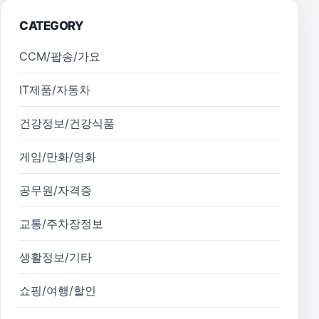
CATEGORY
CCM/팝송/가요
IT제품/자동차
건강정보/건강식품
게임/만화/영화
공무원/자격증
교통/주차장정보
생활정보/기타
쇼핑/여행/할인