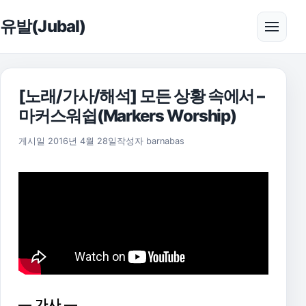
본문으로 건너뛰기
유발(Jubal)
메뉴 
[노래/가사/해석] 모든 상황 속에서 –
마커스워쉽(Markers Worship)
2025년 11월 18일
게시일
2016년 4월 28일
작성자
barnabas
— 가사 —