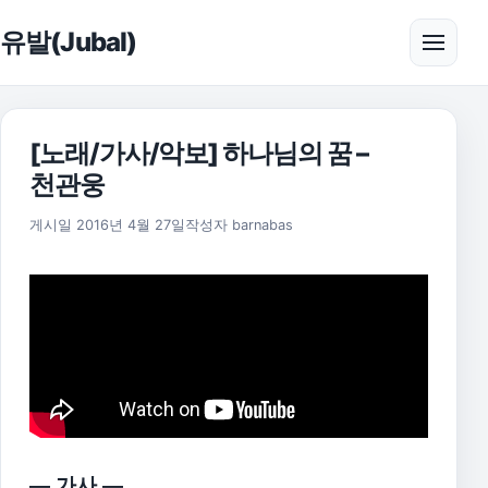
본문으로 건너뛰기
유발(Jubal)
메뉴 
[노래/가사/악보] 하나님의 꿈 –
천관웅
2025년 11월 18일
게시일
2016년 4월 27일
작성자
barnabas
— 가사 —