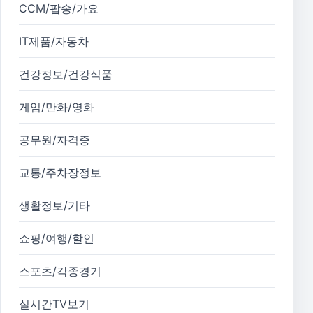
CCM/팝송/가요
IT제품/자동차
건강정보/건강식품
게임/만화/영화
공무원/자격증
교통/주차장정보
생활정보/기타
쇼핑/여행/할인
스포츠/각종경기
실시간TV보기