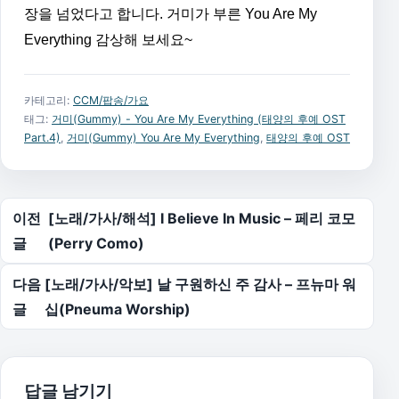
장을 넘었다고 합니다. 거미가 부른 You Are My
Everything 감상해 보세요~
카테고리:
CCM/팝송/가요
태그:
거미(Gummy) - You Are My Everything (태양의 후예 OST
Part.4)
,
거미(Gummy) You Are My Everything
,
태양의 후예 OST
글 탐색
이전
[노래/가사/해석] I Believe In Music – 페리 코모
글
(Perry Como)
다음
[노래/가사/악보] 날 구원하신 주 감사 – 프뉴마 워
글
십(Pneuma Worship)
답글 남기기