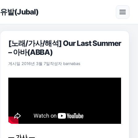
본문으로 건너뛰기
유발(Jubal)
메뉴 
[노래/가사/해석] Our Last Summer
– 아바(ABBA)
2021년 8월 6일
게시일
2016년 3월 7일
작성자
barnabas
— 가사 —