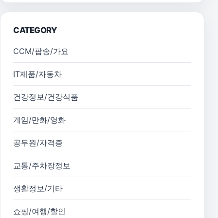
CATEGORY
CCM/팝송/가요
IT제품/자동차
건강정보/건강식품
게임/만화/영화
공무원/자격증
교통/주차장정보
생활정보/기타
쇼핑/여행/할인