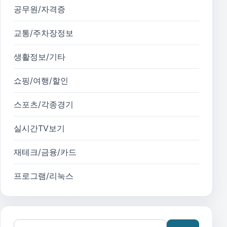
공무원/자격증
교통/주차장정보
생활정보/기타
쇼핑/여행/할인
스포츠/각종경기
실시간TV보기
재테크/금융/카드
프로그램/리눅스
검색어: