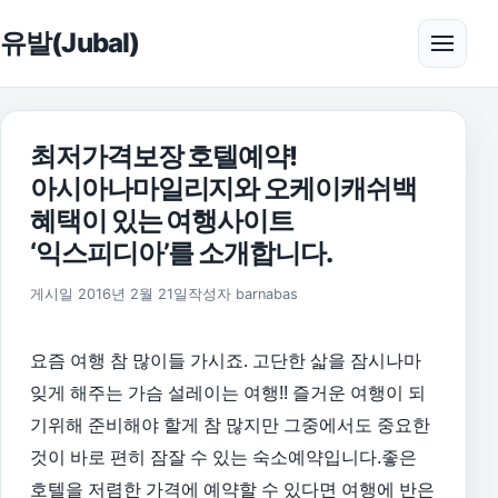
본문으로 건너뛰기
유발(Jubal)
메뉴 
최저가격보장 호텔예약!
아시아나마일리지와 오케이캐쉬백
혜택이 있는 여행사이트
‘익스피디아’를 소개합니다.
2016년 5월 28일
게시일
2016년 2월 21일
작성자
barnabas
요즘 여행 참 많이들 가시죠. 고단한 삷을 잠시나마
잊게 해주는 가슴 설레이는 여행!!
즐거운 여행이 되
기위해 준비해야 할게 참 많지만 그중에서도 중요한
것이
바로 편히 잠잘 수 있는 숙소예약입니다.
좋은
호텔을 저렴한 가격에 예약할 수 있다면 여행에 반은