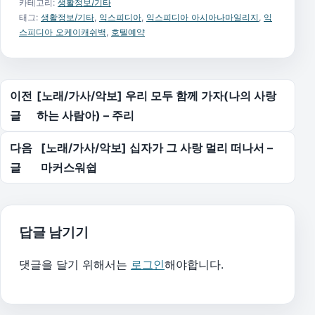
카테고리:
생활정보/기타
태그:
생활정보/기타
,
익스피디아
,
익스피디아 아시아나마일리지
,
익
스피디아 오케이캐쉬백
,
호텔예약
글 탐색
이전
[노래/가사/악보] 우리 모두 함께 가자(나의 사랑
글
하는 사람아) – 주리
다음
[노래/가사/악보] 십자가 그 사랑 멀리 떠나서 –
글
마커스워쉽
답글 남기기
댓글을 달기 위해서는
로그인
해야합니다.