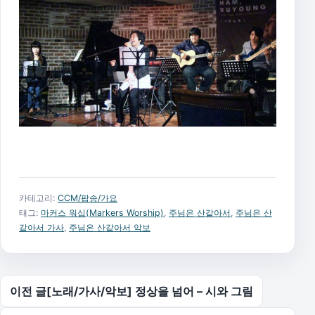
카테고리:
CCM/팝송/가요
태그:
마커스 워십(Markers Worship)
,
주님은 산같아서
,
주님은 산
같아서 가사
,
주님은 산같아서 악보
글 탐색
이전 글
[노래/가사/악보] 정상을 넘어 – 시와 그림