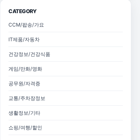
CATEGORY
CCM/팝송/가요
IT제품/자동차
건강정보/건강식품
게임/만화/영화
공무원/자격증
교통/주차장정보
생활정보/기타
쇼핑/여행/할인