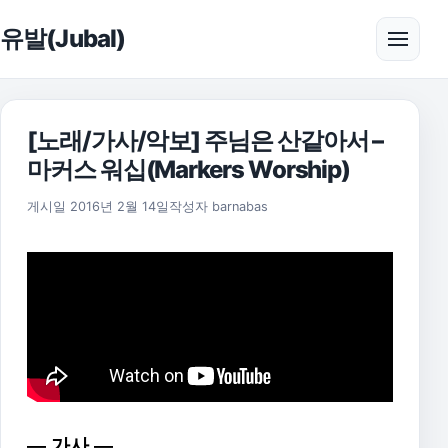
본문으로 건너뛰기
유발(Jubal)
메뉴 
[노래/가사/악보] 주님은 산같아서 –
마커스 워십(Markers Worship)
2025년 11월 18일
게시일
2016년 2월 14일
작성자
barnabas
— 가사 —