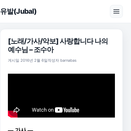
본문으로 건너뛰기
유발(Jubal)
메뉴 
[노래/가사/악보] 사랑합니다 나의
예수님 – 조수아
2025년 11월 18일
게시일
2016년 2월 6일
작성자
barnabas
— 가사 —