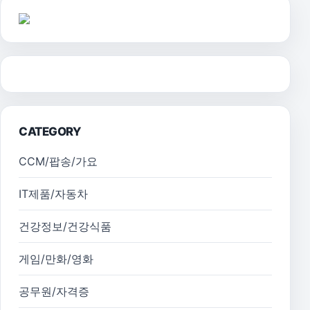
CATEGORY
CCM/팝송/가요
IT제품/자동차
건강정보/건강식품
게임/만화/영화
공무원/자격증