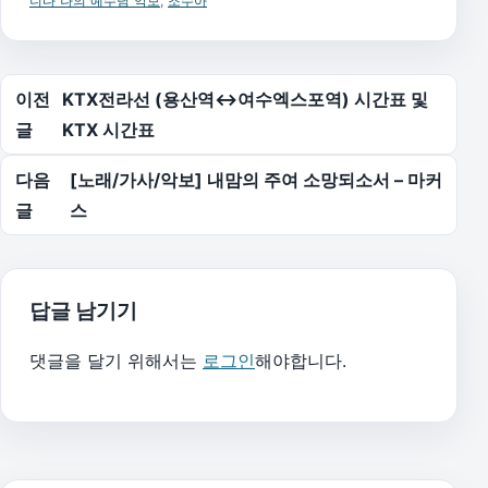
니다 나의 예수님 악보
,
조수아
글 탐색
이전
KTX전라선 (용산역↔여수엑스포역) 시간표 및
글
KTX 시간표
다음
[노래/가사/악보] 내맘의 주여 소망되소서 – 마커
글
스
답글 남기기
댓글을 달기 위해서는
로그인
해야합니다.