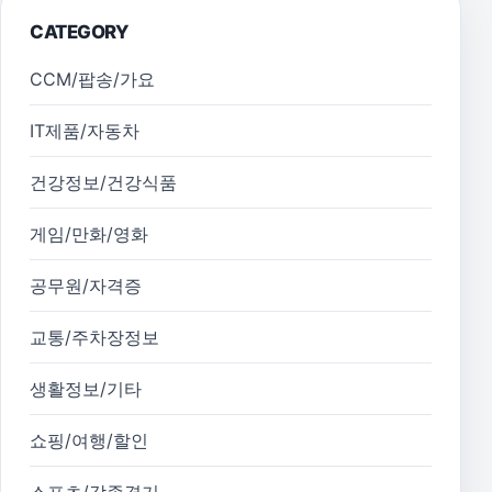
CATEGORY
CCM/팝송/가요
IT제품/자동차
건강정보/건강식품
게임/만화/영화
공무원/자격증
교통/주차장정보
생활정보/기타
쇼핑/여행/할인