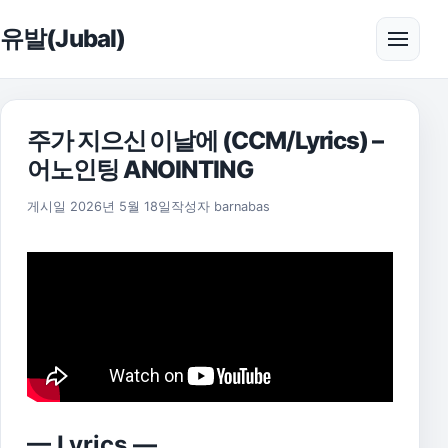
본문으로 건너뛰기
유발(Jubal)
메뉴 
주가 지으신 이날에 (CCM/Lyrics) –
어노인팅 ANOINTING
게시일
2026년 5월 18일
작성자
barnabas
— Lyrics —