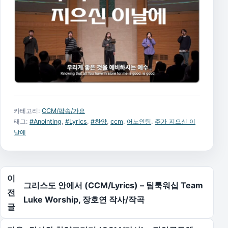
카테고리:
CCM/팝송/가요
태그:
#Anointing
,
#Lyrics
,
#찬양
,
ccm
,
어노인팅
,
주가 지으신 이
날에
글 탐색
이
그리스도 안에서 (CCM/Lyrics) – 팀룩워십 Team
전
Luke Worship, 장호연 작사/작곡
글