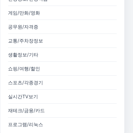
게임/만화/영화
공무원/자격증
교통/주차장정보
생활정보/기타
쇼핑/여행/할인
스포츠/각종경기
실시간TV보기
재테크/금융/카드
프로그램/리눅스