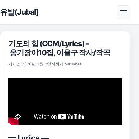
본문으로 건너뛰기
유발(Jubal)
메뉴 
기도의 힘 (CCM/Lyrics) –
옹기장이10집, 이율구 작사/작곡
게시일
2026년 3월 2일
작성자
barnabas
— Lyrics —