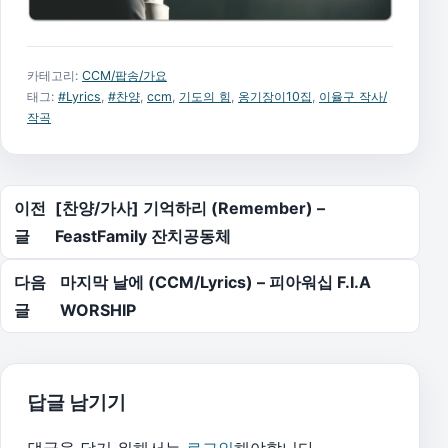
카테고리:
CCM/팝송/가요
태그:
#Lyrics
,
#찬양
,
ccm
,
기도의 힘
,
옹기장이10집
,
이율구 작사/
작곡
글 탐색
이전
[찬양/가사] 기억하리 (Remember) –
글
FeastFamily 잔치공동체
다음
마지막 날에 (CCM/Lyrics) – 피아워십 F.I.A
글
WORSHIP
답글 남기기