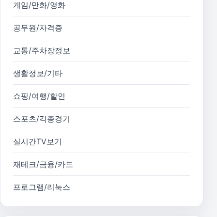
게임/만화/영화
공무원/자격증
교통/주차장정보
생활정보/기타
쇼핑/여행/할인
스포츠/각종경기
실시간TV보기
재테크/금융/카드
프로그램/리눅스