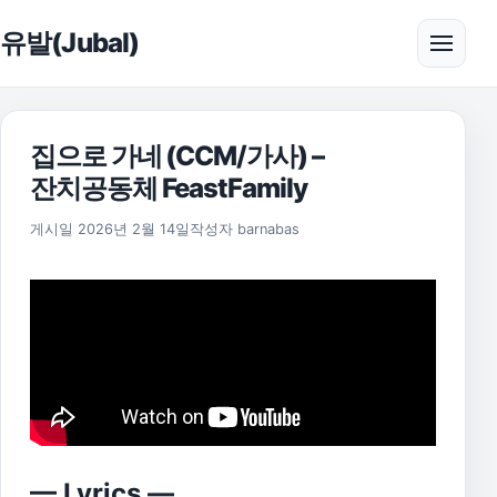
본문으로 건너뛰기
유발(Jubal)
메뉴 
집으로 가네 (CCM/가사) –
잔치공동체 FeastFamily
게시일
2026년 2월 14일
작성자
barnabas
— Lyrics —