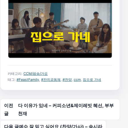
카테고리:
CCM/팝송/가요
태그:
#FeastFamily
,
#잔치공동체
,
#찬양
,
ccm
,
집으로 가네
글 탐색
이전
다 이유가 있네 – 커피소년&제이레빗 혜선, 부부
글
천재
다음 글
예수 잘 믿고 싶어요 (찬양/가사) – 송시라