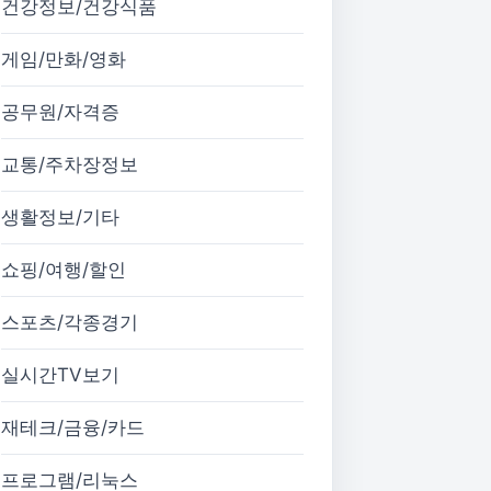
건강정보/건강식품
게임/만화/영화
공무원/자격증
교통/주차장정보
생활정보/기타
쇼핑/여행/할인
스포츠/각종경기
실시간TV보기
재테크/금융/카드
프로그램/리눅스