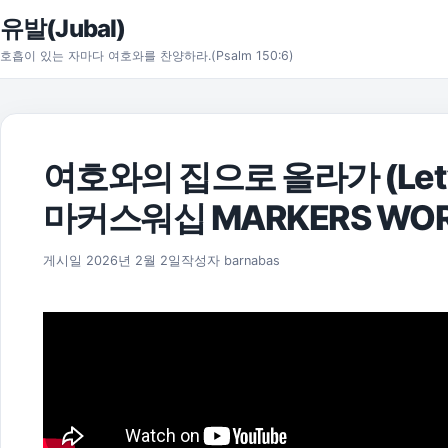
본문으로 건너뛰기
유발(Jubal)
호흡이 있는 자마다 여호와를 찬양하라.(Psalm 150:6)
여호와의 집으로 올라가 (Let’s g
마커스워십 MARKERS WOR
게시일
2026년 2월 2일
작성자
barnabas