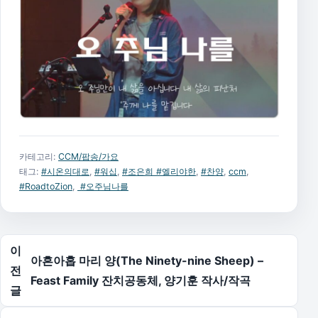
카테고리:
CCM/팝송/가요
태그:
#시온의대로
,
#워십
,
#조은희 #엘리야한
,
#찬양
,
ccm
,
#RoadtoZion
,
​ #오주님나를
글 탐색
이
아흔아홉 마리 양(The Ninety-nine Sheep) –
전
Feast Family 잔치공동체, 양기훈 작사/작곡
글