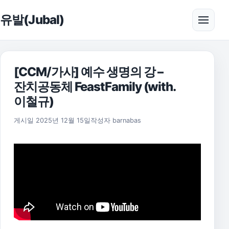
본문으로 건너뛰기
유발(Jubal)
메뉴 
[CCM/가사] 예수 생명의 강 –
잔치공동체 FeastFamily (with.
이철규)
게시일
2025년 12월 15일
작성자
barnabas