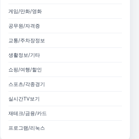
게임/만화/영화
공무원/자격증
교통/주차장정보
생활정보/기타
쇼핑/여행/할인
스포츠/각종경기
실시간TV보기
재테크/금융/카드
프로그램/리눅스