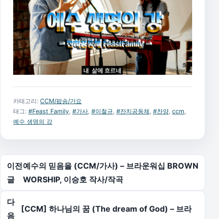
카테고리:
CCM/팝송/가요
태그:
#Feast Family
,
#가사
,
#이철규
,
#잔치공동체
,
#찬양
,
ccm
,
예수 생명의 강
글 탐색
이전
예수의 믿음을 (CCM/가사) – 브라운워십 BROWN
글
WORSHIP, 이승호 작사/작곡
다
[CCM] 하나님의 꿈 (The dream of God) – 브라
음