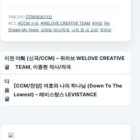
카테고리:
CCM/팝송/가요
태그:
#CCM 신곡
,
#WELOVE CREATIVE TEAM
,
#찬양
,
My
Dream My Hope
,
김채림 작사/작곡
,
나의 꿈 내 소망
,
위러브
글 탐색
이전
야훼 (신곡/CCM) – 위러브 WELOVE CREATIVE
글
TEAM, 이종현 작사/작곡
다
[CCM/찬양] 여호와 나의 하나님 (Down To The
음
Lowest) – 레비스탕스 LEVISTANCE
글