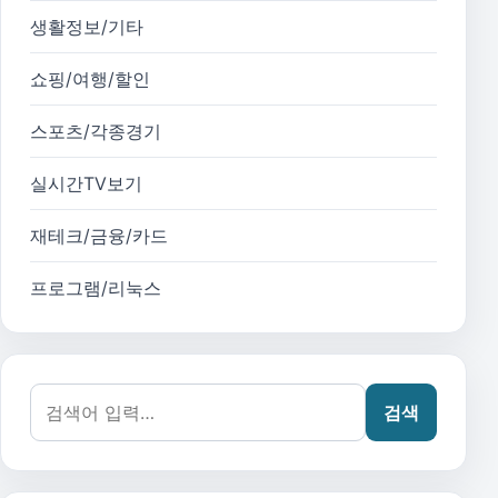
생활정보/기타
쇼핑/여행/할인
스포츠/각종경기
실시간TV보기
재테크/금융/카드
프로그램/리눅스
검색어:
검색