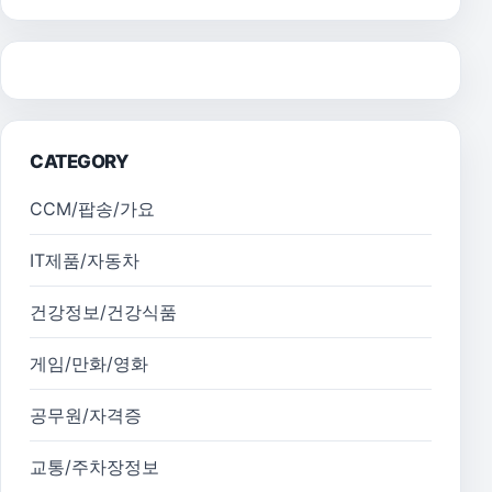
CATEGORY
CCM/팝송/가요
IT제품/자동차
건강정보/건강식품
게임/만화/영화
공무원/자격증
교통/주차장정보