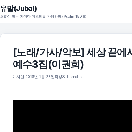
본문으로 건너뛰기
유발(Jubal)
호흡이 있는 자마다 여호와를 찬양하라.(Psalm 150:6)
[노래/가사/악보] 세상 끝에
예수3집(이권희)
2025년 11월 18일
게시일
2016년 1월 25일
작성자
barnabas