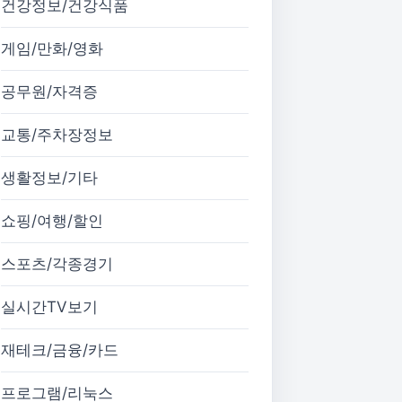
건강정보/건강식품
게임/만화/영화
공무원/자격증
교통/주차장정보
생활정보/기타
쇼핑/여행/할인
스포츠/각종경기
실시간TV보기
재테크/금융/카드
프로그램/리눅스