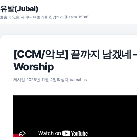
본문으로 건너뛰기
유발(Jubal)
호흡이 있는 자마다 여호와를 찬양하라.(Psalm 150:6)
[CCM/악보] 끝까지 남겠네 –
Worship
2025년 11월 17일
게시일
2025년 11월 4일
작성자
barnabas