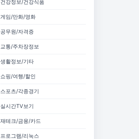
건강정보/건강식품
게임/만화/영화
공무원/자격증
교통/주차장정보
생활정보/기타
쇼핑/여행/할인
스포츠/각종경기
실시간TV보기
재테크/금융/카드
프로그램/리눅스