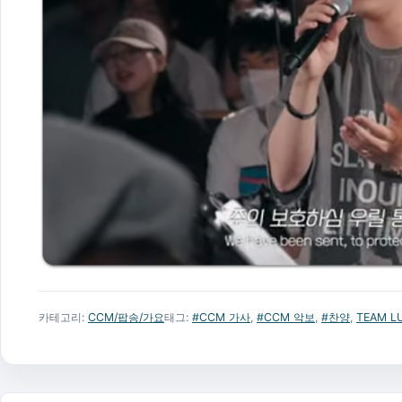
카테고리:
CCM/팝송/가요
태그:
#CCM 가사
,
#CCM 악보
,
#찬양
,
TEAM LU