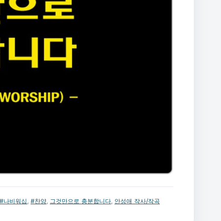
#나비워십
,
#찬양
,
그것만으로 충분합니다
,
안성애 작사/작곡