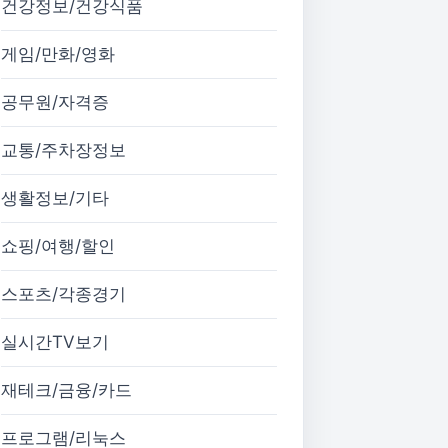
건강정보/건강식품
게임/만화/영화
공무원/자격증
교통/주차장정보
생활정보/기타
쇼핑/여행/할인
스포츠/각종경기
실시간TV보기
재테크/금융/카드
프로그램/리눅스