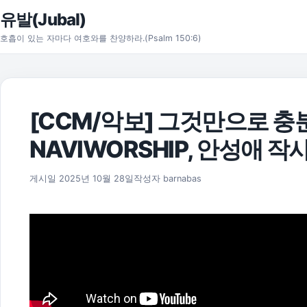
본문으로 건너뛰기
유발(Jubal)
호흡이 있는 자마다 여호와를 찬양하라.(Psalm 150:6)
[CCM/악보] 그것만으로 충
NAVIWORSHIP, 안성애 작
게시일
2025년 10월 28일
작성자
barnabas