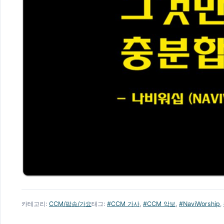
카테고리:
CCM/팝송/가요
태그:
#CCM 가사
,
#CCM 악보
,
#NaviWorship
,