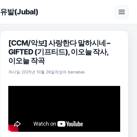
본문으로 건너뛰기
유발(Jubal)
메뉴 
[CCM/악보] 사랑한다 말하시네 –
GIFTED (기프티드), 이오늘 작사,
이오늘 작곡
2025년 11월 17일
게시일
2025년 10월 26일
작성자
barnabas