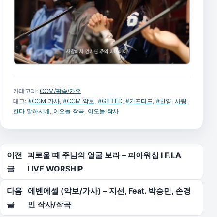
카테고리:
CCM/팝송/가요
태그:
#CCM 가사
,
#CCM 악보
,
#GIFTED
,
#기프티드
,
#찬양
,
사랑
한다 말하시네
,
이오늘 작곡
,
이오늘 작사
글 탐색
이전
괴로울 때 주님의 얼굴 보라 – 피아워십 I F.I.A
글
LIVE WORSHIP
다음
에벤에셀 (악보/가사) – 지선, Feat. 박승민, 손경
글
민 작사/작곡