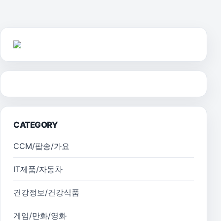
CATEGORY
CCM/팝송/가요
IT제품/자동차
건강정보/건강식품
게임/만화/영화