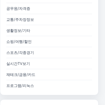
공무원/자격증
교통/주차장정보
생활정보/기타
쇼핑/여행/할인
스포츠/각종경기
실시간TV보기
재테크/금융/카드
프로그램/리눅스