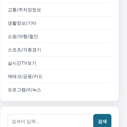
교통/주차장정보
생활정보/기타
쇼핑/여행/할인
스포츠/각종경기
실시간TV보기
재테크/금융/카드
프로그램/리눅스
검색어:
검색