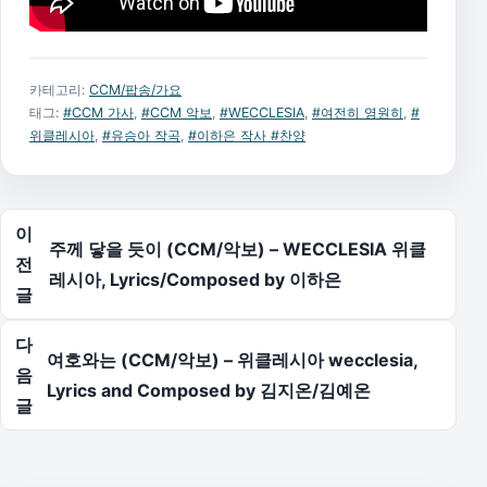
카테고리:
CCM/팝송/가요
태그:
#CCM 가사
,
#CCM 악보
,
#WECCLESIA
,
#여전히 영원히
,
#
위클레시아
,
#유승아 작곡
,
#이하은 작사 #찬양
글 탐색
이
주께 닿을 듯이 (CCM/악보) – WECCLESIA 위클
전
레시아, Lyrics/Composed by 이하은
글
다
여호와는 (CCM/악보) – 위클레시아 wecclesia,
음
Lyrics and Composed by 김지온/김예온
글