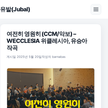
본문으로 건너뛰기
유발(Jubal)
메뉴 
여전히 영원히 (CCM/악보) –
WECCLESIA 위클레시아, 유승아
작곡
2025년 11월 17일
게시일
2025년 5월 20일
작성자
barnabas