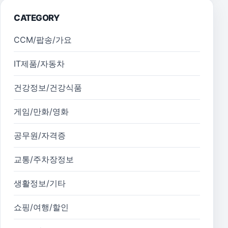
CATEGORY
CCM/팝송/가요
IT제품/자동차
건강정보/건강식품
게임/만화/영화
공무원/자격증
교통/주차장정보
생활정보/기타
쇼핑/여행/할인