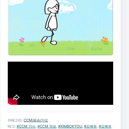
카테고리:
CCM/팝송/가요
태그:
#CCM 가사
,
#CCM 악보
,
#KIMBOKYOU
,
#김복유
,
#김복유