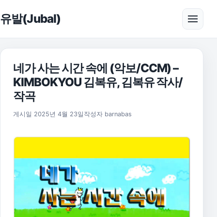
본문으로 건너뛰기
유발(Jubal)
메뉴 
네가 사는 시간 속에 (악보/CCM) –
KIMBOKYOU 김복유, 김복유 작사/
작곡
2025년 11월 17일
게시일
2025년 4월 23일
작성자
barnabas