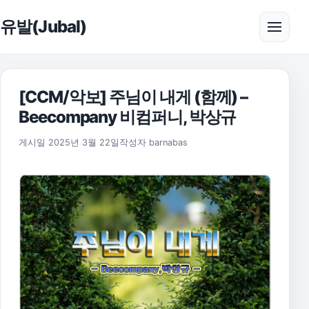
본문으로 건너뛰기
유발(Jubal)
메뉴 
[CCM/악보] 주님이 내게 (함께) –
Beecompany 비컴퍼니, 박상규
2025년 11월 17일
게시일
2025년 3월 22일
작성자
barnabas