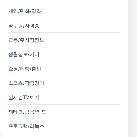
게임/만화/영화
공무원/자격증
교통/주차장정보
생활정보/기타
쇼핑/여행/할인
스포츠/각종경기
실시간TV보기
재테크/금융/카드
프로그램/리눅스