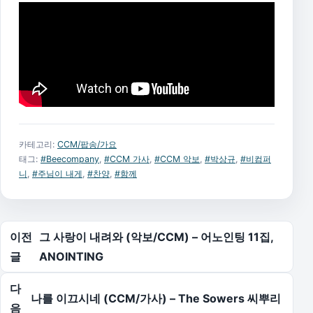
카테고리:
CCM/팝송/가요
태그:
#Beecompany
,
#CCM 가사
,
#CCM 악보
,
#박상규
,
#비컴퍼
니
,
#주님이 내게
,
#찬양
,
#함께
글 탐색
이전
그 사랑이 내려와 (악보/CCM) – 어노인팅 11집,
글
ANOINTING
다
나를 이끄시네 (CCM/가사) – The Sowers 씨뿌리
음