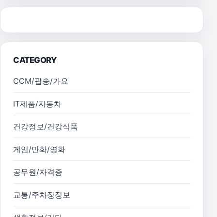
CATEGORY
CCM/팝송/가요
IT제품/자동차
건강정보/건강식품
게임/만화/영화
공무원/자격증
교통/주차장정보