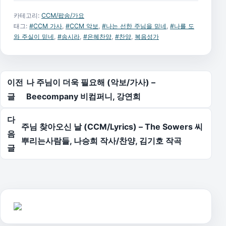
카테고리:
CCM/팝송/가요
태그:
#CCM 가사
,
#CCM 악보
,
#나는 선한 주님을 믿네
,
#나를 도
와 주실이 믿네
,
#송시라
,
#은혜찬양
,
#찬양
,
복음성가
글 탐색
이전
나 주님이 더욱 필요해 (악보/가사) –
글
Beecompany 비컴퍼니, 강연희
다
주님 찾아오신 날 (CCM/Lyrics) – The Sowers 씨
음
뿌리는사람들, 나승희 작사/찬양, 김기호 작곡
글