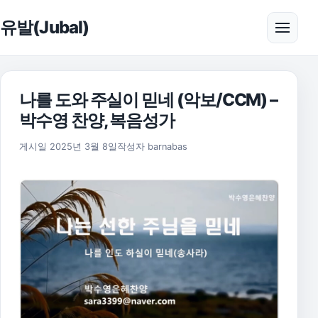
본문으로 건너뛰기
유발(Jubal)
메뉴 
나를 도와 주실이 믿네 (악보/CCM) –
박수영 찬양, 복음성가
2025년 11월 17일
게시일
2025년 3월 8일
작성자
barnabas