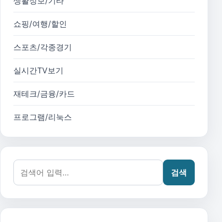
생활정보/기타
쇼핑/여행/할인
스포츠/각종경기
실시간TV보기
재테크/금융/카드
프로그램/리눅스
검색어:
검색