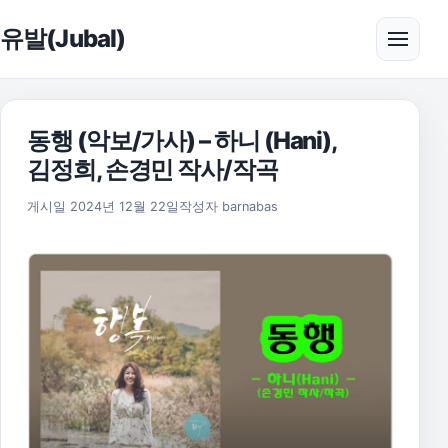
본문으로 건너뛰기
유발(Jubal)
메뉴 
동행 (악보/가사) – 하니 (Hani),
김정희, 손경민 작사/작곡
2025년 11월 17일
게시일
2024년 12월 22일
작성자
barnabas