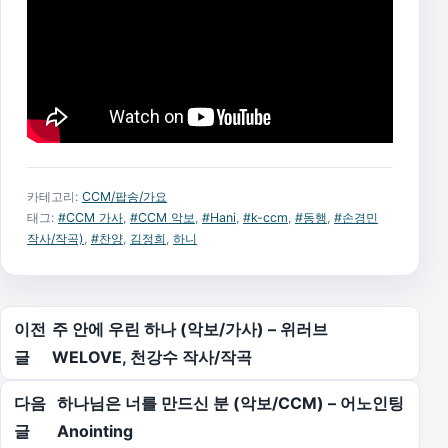
카테고리:
CCM/팝송/가요
태그:
#CCM 가사
,
#CCM 악보
,
#Hani
,
#k-ccm
,
#동행
,
#손경민
작사/작곡)
,
#찬양
,
김정희
,
하니
글 탐색
이전
주 안에 우린 하나 (악보/가사) – 위러브
글
WELOVE, 천강수 작사/작곡
다음
하나님은 너를 만드신 분 (악보/CCM) – 어노인팅
글
Anointing