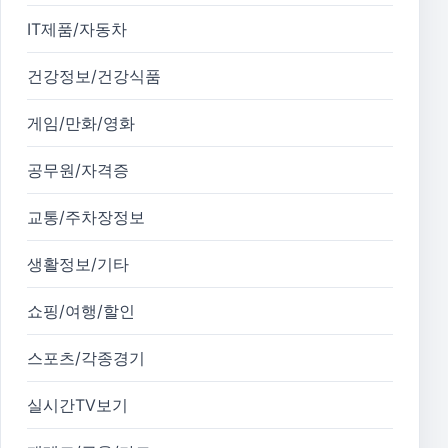
IT제품/자동차
건강정보/건강식품
게임/만화/영화
공무원/자격증
교통/주차장정보
생활정보/기타
쇼핑/여행/할인
스포츠/각종경기
실시간TV보기