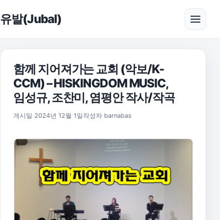
본문으로 건너뛰기
유발(Jubal)
메뉴 
함께 지어져가는 교회 (악보/K-
CCM) – HISKINGDOM MUSIC,
임성규, 조찬미, 염평안 작사/작곡
2025년 11월 17일
게시일
2024년 12월 1일
작성자
barnabas