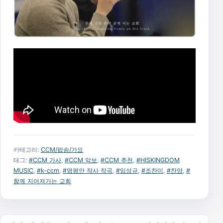
카테고리:
CCM/팝송/가요
태그:
#CCM 가사
,
#CCM 악보
,
#CCM 추천
,
#HISKINGDOM
MUSIC
,
#k-ccm
,
#염평안 작사 작곡
,
#임성규
,
#조찬미
,
#찬양
,
#
함께 지어져가는 교회
글 탐색