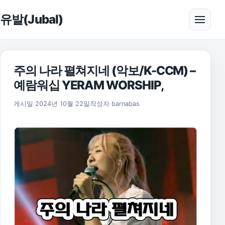
본문으로 건너뛰기
유발(Jubal)
메뉴 
주의 나라 펼쳐지네 (악보/K-CCM) –
예람워십 YERAM WORSHIP,
2025년 11월 17일
게시일
2024년 10월 22일
작성자
barnabas