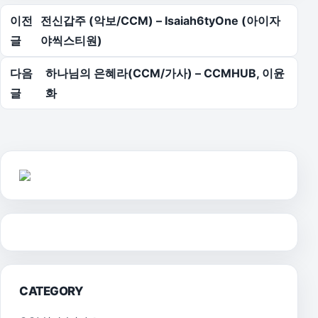
글 탐색
이전
전신갑주 (악보/CCM) – Isaiah6tyOne (아이자
글
야씩스티원)
다음
하나님의 은혜라(CCM/가사) – CCMHUB, 이윤
글
화
CATEGORY