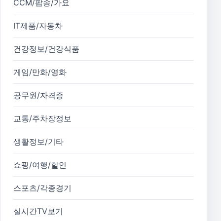
CCM/팝송/가요
IT제품/자동차
건강정보/건강식품
게임/만화/영화
공무원/자격증
교통/주차장정보
생활정보/기타
쇼핑/여행/할인
스포츠/각종경기
실시간TV보기