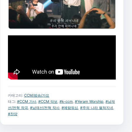
카테고리:
CCM/팝송/가요
태그:
#CCM 가사
,
#CCM 악보
,
#k-ccm
,
#Yeram Worship
,
#남재
선/전혁 작곡
,
#남재선/전혁 작사
,
#예람워십
,
#주의 나라 펼쳐지네
,
#찬양