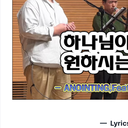
— Lyri