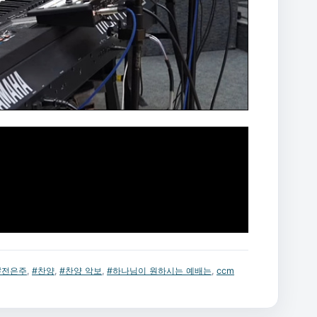
#전은주
,
#찬양
,
#찬양 악보
,
#하나님이 원하시는 예배는
,
ccm