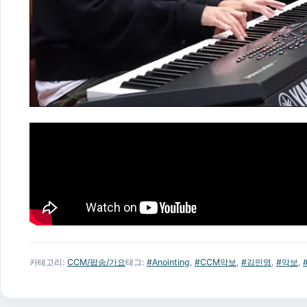
카테고리:
CCM/팝송/가요
태그:
#Anointing
,
#CCM악보
,
#김민영
,
#악보
,