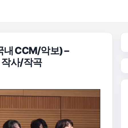
내 CCM/악보) –
영 작사/작곡