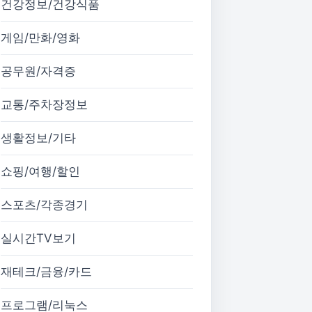
건강정보/건강식품
게임/만화/영화
공무원/자격증
교통/주차장정보
생활정보/기타
쇼핑/여행/할인
스포츠/각종경기
실시간TV보기
재테크/금융/카드
프로그램/리눅스