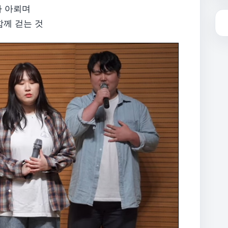
다 아뢰며
함께 걷는 것