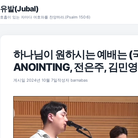
본문으로 건너뛰기
유발(Jubal)
호흡이 있는 자마다 여호와를 찬양하라.(Psalm 150:6)
하나님이 원하시는 예배는 (국
ANOINTING, 전은주, 김민
2025년 11월 17일
게시일
2024년 10월 7일
작성자
barnabas