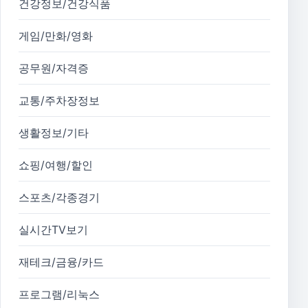
건강정보/건강식품
게임/만화/영화
공무원/자격증
교통/주차장정보
생활정보/기타
쇼핑/여행/할인
스포츠/각종경기
실시간TV보기
재테크/금융/카드
프로그램/리눅스