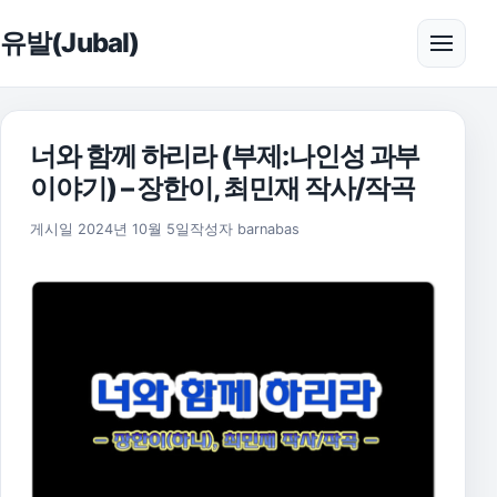
본문으로 건너뛰기
유발(Jubal)
메뉴 
너와 함께 하리라 (부제:나인성 과부
이야기) – 장한이, 최민재 작사/작곡
2025년 11월 17일
게시일
2024년 10월 5일
작성자
barnabas