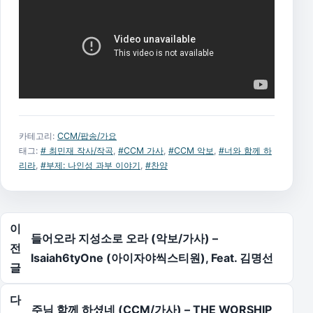
카테고리:
CCM/팝송/가요
태그:
# 최민재 작사/작곡
,
#CCM 가사
,
#CCM 악보
,
#너와 함께 하
리라
,
#부제: 나인성 과부 이야기
,
#찬양
글 탐색
이
들어오라 지성소로 오라 (악보/가사) –
전
Isaiah6tyOne (아이자야씩스티원), Feat. 김명선
글
다
주님 함께 하셨네 (CCM/가사) – THE WORSHIP