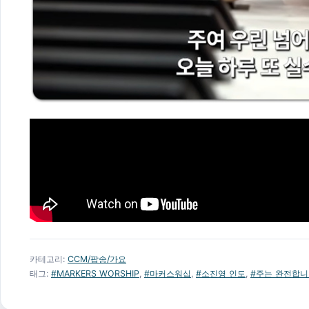
카테고리:
CCM/팝송/가요
태그:
#MARKERS WORSHIP
,
#마커스워십
,
#소진영 인도
,
#주는 완전합니